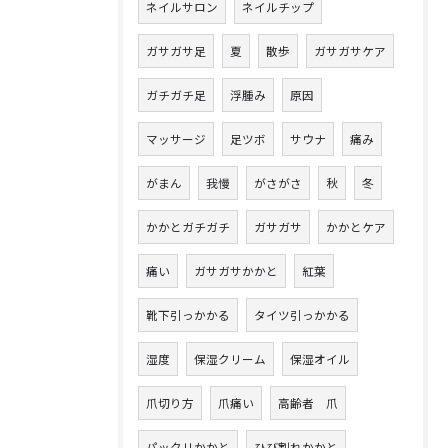
ネイルサロン
ネイルチップ
ガサガサ足
夏
散歩
ガサガサケア
ガチガチ足
浮腫み
原因
マッサージ
足ツボ
サウナ
痛み
がまん
我慢
がさがさ
秋
冬
かかとガチガチ
ガサガサ
かかとケア
痛い
ガサガサかかと
紅葉
靴下引っかかる
タイツ引っかかる
湿度
保湿クリーム
保湿オイル
爪切り方
爪痛い
高齢者 爪
パックリかかと
ひび割れかかと