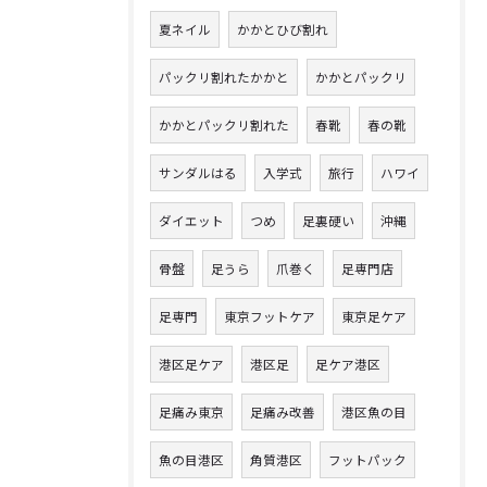
夏ネイル
かかとひび割れ
パックリ割れたかかと
かかとパックリ
かかとパックリ割れた
春靴
春の靴
サンダルはる
入学式
旅行
ハワイ
ダイエット
つめ
足裏硬い
沖縄
骨盤
足うら
爪巻く
足専門店
足専門
東京フットケア
東京足ケア
港区足ケア
港区足
足ケア港区
足痛み東京
足痛み改善
港区魚の目
魚の目港区
角質港区
フットパック