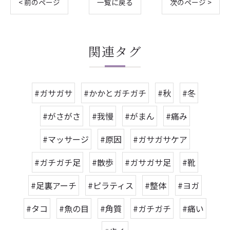
< 前のページ
一覧に戻る
次のページ >
関連タグ
#ガサガサ
#かかとガチガチ
#秋
#冬
#がさがさ
#我慢
#がまん
#痛み
#マッサージ
#原因
#ガサガサケア
#ガチガチ足
#散歩
#ガサガサ足
#靴
#足裏アーチ
#ピラティス
#整体
#ヨガ
#タコ
#魚の目
#角質
#ガチガチ
#痛い