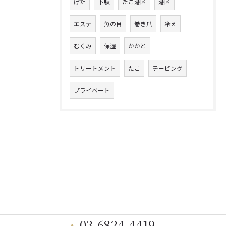
げた
下駄
たこ港区
港区
エステ
魚の目
巻き爪
冷え
むくみ
保湿
かかと
トリートメント
たこ
テーピング
プライベート
03-6824-4419