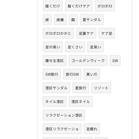
履くだけ
履くだけケア
ボロボロ
皮
皮膚
酸
夏サンダル
ボロボロかかと
足裏ケア
ケア足
足の臭い
足くさい
足臭い
痩せる港区
ゴールデンウィーク
GW
GW旅行
旅行GW
黒い爪
港区サンダル
夏旅行
リゾート
ネイル港区
港区ネイル
リラクゼーション港区
港区リラクゼーショ
足疲れ