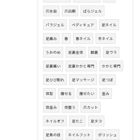
爪水虫
爪白癬
ぱらジェル
パラジェル
ペディキュア
足ネイル
足痛み
春
春ネイル
冬ネイル
うおのめ
足裏全体
脚裏
足ウラ
足裏痛い
足裏かかと専門
かかと専門
足ひび割れ
足マッサージ
足つぼ
体型
痩せる
痩せたい
歪み
体歪み
体整う
爪カット
ネイルオフ
足たこ
足タコ
足魚の目
ネイルフット
ポリッシュ