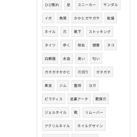
ひび割れ
足
スニーカー
サンダル
イボ
角質
かかとガサガサ
乾燥
ネイル
爪
靴下
ストッキング
タイツ
歩く
除去
健康
タコ
白癬菌
水虫
臭い
匂い
ガチガチかかと
爪切り
ガチガチ
素足
ジム
整体
ヨガ
ピラティス
足裏アーチ
肥厚爪
ジェルネイル
靴
リムーバー
アクリルネイル
ネイルデザイン