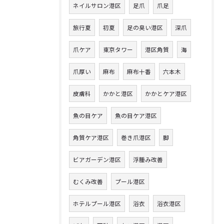
ネイルサロン港区
足爪
爪足
旅行夏
初夏
足の臭い港区
深爪
爪ケア
東京タワー
港区角質
海
爪厚い
麻布
麻布十番
六本木
皮膚科
かかと港区
かかとケア港区
魚の目ケア
魚の目ケア港区
角質ケア港区
巻き爪港区
脚
ビアガーデン港区
浮腫み改善
むくみ改善
プール港区
ホテルプール港区
浴衣
浴衣港区