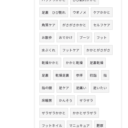
足裏 ひび割れ
ウオノメ
ケアかかと
角質ケア
がさがさかかと
セルフケア
お散歩
おでかけ
ブーツ
フット
水ぶくれ
フットケア
かかとがさがさ
乾燥かかと
かかと乾燥
足裏乾燥
足裏
乾燥足裏
参拝
初詣
指
指の間
足ケア
足痛い
足いたい
床暖房
かんそう
ザラザラ
ザラザラかかと
かかとザラザラ
フットネイル
マニュキュア
肥厚